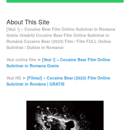
About This Site
[Vezi !] » Cocaine Bear Film Online Subtitrat in Romana
Gratis Urmăriți Cocaine Bear Film Online Subtitrat in
Română Cocaine Bear (2023) Film / Film FULL Online
Subtitrat / Dublat in Romana!
Vezi online film ➤
[Vezi !] » Cocaine Bear Film Online
Subtitrat in Romana Gratis
Vezi HD ➤
[Filmul] » Cocaine Bear (2023) Film Online
Subtitrat in Româna | GRATIS